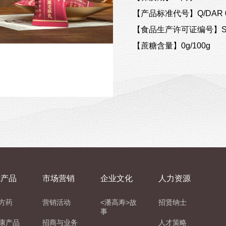
【产品标准代号】Q/DAR 0
【食品生产许可证编号】SC 1
【蔗糖含量】0g/100g
优产品
市场营销
企业文化
人力资源
方药
营销活动
<潘高寿>故
招贤纳士
事
康产品
招商与业务
人才策略