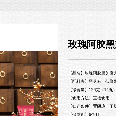
玫瑰阿胶黑
【品名】玫瑰阿胶黑芝麻
【配料表】黑芝麻、低聚
【净含量】126克（14丸
【食用方法】直接食用
【贮存条件】置阴凉、干
【保质期】6个月