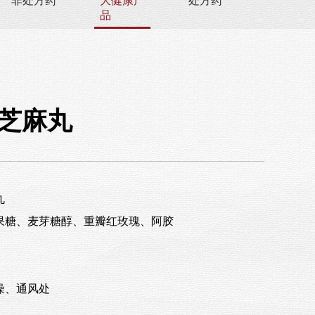
非处方药
大健康产
处方药
品
芝麻丸
丸
果糖、麦芽糖醇、重瓣红玫瑰、阿胶
）
燥、通风处