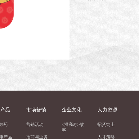
优产品
市场营销
企业文化
人力资源
方药
营销活动
<潘高寿>故
招贤纳士
事
康产品
招商与业务
人才策略