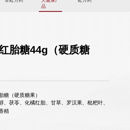
非处方药
大健康产
处方药
品
红胎糖44g（硬质糖
胎糖（硬质糖果）
醇、茯苓、化橘红胎、甘草、罗汉果、枇杷叶、
香精