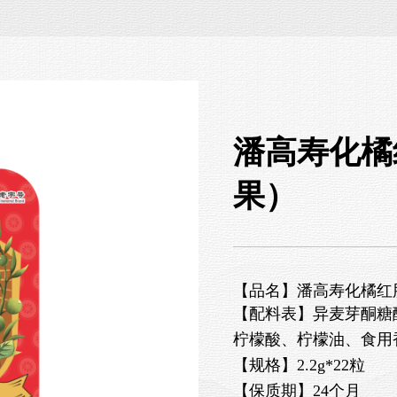
潘高寿化橘
果）
【品名】
潘高寿化橘红
【配料表】异麦芽酮糖
柠檬酸、柠檬油、食用
【规格】2.2g*22粒
【保质期】24个月